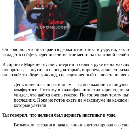
Он говорил, что постарается держать инстинкт в узде, но, как
«кладёт в сейф» уверенное четвёртое место на стартовой решётке
В спринте Марк не отстаёт: энергии и силы в руке не на максим
поворота», — шутит испанец, который, впрочем, доволен начал
иллюзий: это будет уик-энд, сосредоточенный на восстановлени
День получился позитивным — самое важное это ощущения
комфортнее. Поэтому в квалификации ехал хорошо, но на
увидел, что даётся очень тяжело. По гоночному темпу пыт
последних. Пока не готов ехать на максимуме на каждом к
которые улетели.
Ты говорил, что должен был держать инстинкт в узде.
Возможно, сегодня в начале гонки контролировал его слиш