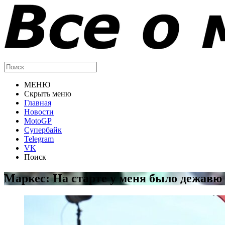
МЕНЮ
Скрыть меню
Главная
Новости
MotoGP
Супербайк
Telegram
VK
Поиск
Маркес: На старте у меня было дежавю 2