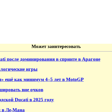
Может заинтересовать
ti после доминирования в спринте в Арагоне
ологические игры
ен» ещё как минимум 4–5 лет в MotoGP
шировать вне очков
ской Ducati в 2025 году
м в Ле-Мана