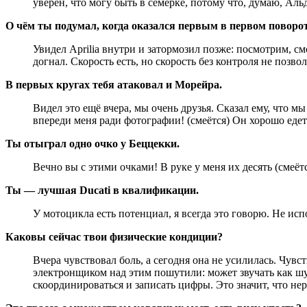
уверен, что могу быть в семёрке, потому что, думаю, Аль
О чём ты подумал, когда оказался первым в первом поворо
Увидел Aprilia внутри и затормозил позже: посмотрим, см
догнал. Скорость есть, но скорость без контроля не позв
В первых кругах тебя атаковал и Морейра.
Видел это ещё вчера, мы очень друзья. Сказал ему, что мы
впереди меня ради фотографии! (смеётся) Он хорошо едет
Ты отыграл одно очко у Беццекки.
Вечно вы с этими очками! В руке у меня их десять (смеёт
Ты — лучшая Ducati в квалификации.
У мотоцикла есть потенциал, я всегда это говорю. Не исп
Каковы сейчас твои физические кондиции?
Вчера чувствовал боль, а сегодня она не усилилась. Чувс
электронщиком над этим пошутили: может звучать как шут
скоординироваться и записать цифры. Это значит, что не