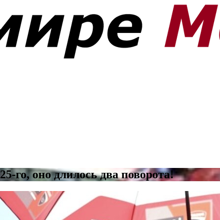
5-го, оно длилось два поворота!