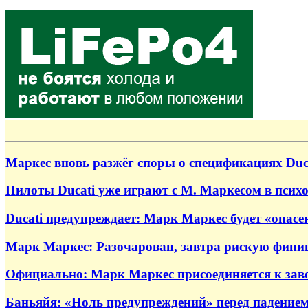
Маркес вновь разжёг споры о спецификациях Duca
Пилоты Ducati уже играют с М. Маркесом в псих
Ducati предупреждает: Марк Маркес будет «опас
Марк Маркес: Разочарован, завтра рискую фини
Официально: Марк Маркес присоединяется к завод
Баньяйя: «Ноль предупреждений» перед падение