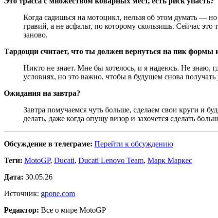
Это трасса с множеством коварных мест, есть риск упасть?
Когда садишься на мотоцикл, нельзя об этом думать — но
гравий, а не асфальт, по которому скользишь. Сейчас это 
заново.
Тардоцци считает, что ты должен вернуться на пик формы 
Никто не знает. Мне бы хотелось, и я надеюсь. Не знаю, г
условиях, но это важно, чтобы в будущем снова получать
Ожидания на завтра?
Завтра помучаемся чуть больше, сделаем свои круги и буд
делать, даже когда опущу визор и захочется сделать боль
Обсуждение в телеграме:
Перейти к обсуждению
Теги:
MotoGP
,
Ducati
,
Ducati Lenovo Team
,
Марк Маркес
Дата:
30.05.26
Источник:
gpone.com
Редактор:
Все о мире MotoGP