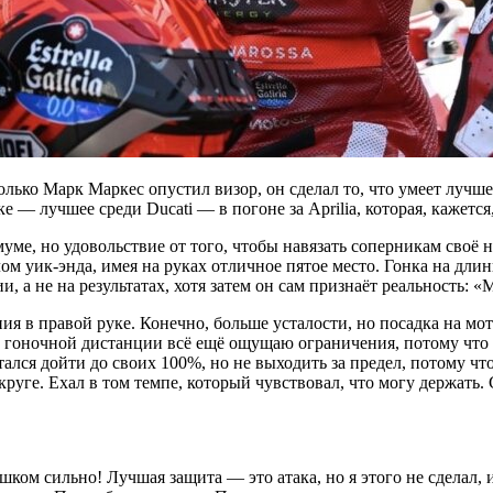
 только Марк Маркес опустил визор, он сделал то, что умеет луч
 — лучшее среди Ducati — в погоне за Aprilia, которая, кажется,
уме, но удовольствие от того, чтобы навязать соперникам своё на
ом уик-энда, имея на руках отличное пятое место. Гонка на дли
и, а не на результатах, хотя затем он сам признаёт реальность:
 в правой руке. Конечно, больше усталости, но посадка на мото
 гоночной дистанции всё ещё ощущаю ограничения, потому что э
ался дойти до своих 100%, но не выходить за предел, потому что
руге. Ехал в том темпе, который чувствовал, что могу держать. 
ком сильно! Лучшая защита — это атака, но я этого не сделал, 