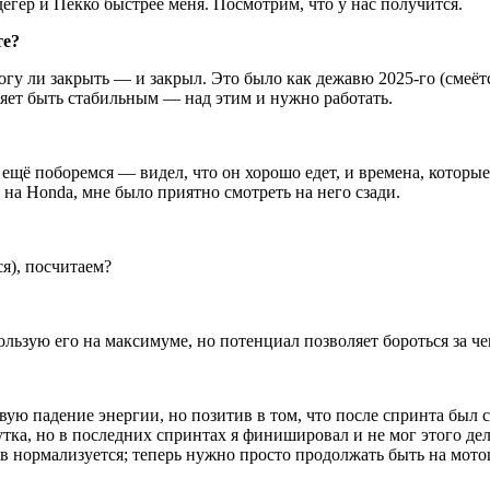
дегер и Пекко быстрее меня. Посмотрим, что у нас получится.
те?
огу ли закрыть — и закрыл. Это было как дежавю 2025-го (смеётс
оляет быть стабильным — над этим и нужно работать.
 ещё поборемся — видел, что он хорошо едет, и времена, которые 
 на Honda, мне было приятно смотреть на него сзади.
ся), посчитаем?
ользую его на максимуме, но потенциал позволяет бороться за ч
твую падение энергии, но позитив в том, что после спринта был 
ка, но в последних спринтах я финишировал и не мог этого дела
рв нормализуется; теперь нужно просто продолжать быть на мото