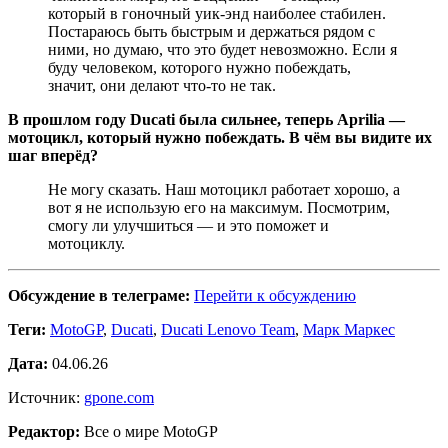
который в гоночный уик-энд наиболее стабилен.
Постараюсь быть быстрым и держаться рядом с
ними, но думаю, что это будет невозможно. Если я
буду человеком, которого нужно побеждать,
значит, они делают что-то не так.
В прошлом году Ducati была сильнее, теперь Aprilia —
мотоцикл, который нужно побеждать. В чём вы видите их
шаг вперёд?
Не могу сказать. Наш мотоцикл работает хорошо, а
вот я не использую его на максимум. Посмотрим,
смогу ли улучшиться — и это поможет и
мотоциклу.
Обсуждение в телеграме:
Перейти к обсуждению
Теги:
MotoGP
,
Ducati
,
Ducati Lenovo Team
,
Марк Маркес
Дата:
04.06.26
Источник:
gpone.com
Редактор:
Все о мире MotoGP