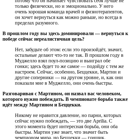
потому что он начинает чувствовать себя лучше не
только физически, но и эмоционально. У него
очень хорошая команда врачей и физиотерапевтов,
он хочет вернуться как можно раньше, но всегда в
пределах разумного.
В прошлом году вы здесь доминировали — вернуться к
победе сейчас нереалистичная цель?
Нет, забудьте об этом: если это произойдёт, значит,
остальные делают что-то не так. В прошлом году в
Муджелло взял поул-позицию и выиграл обе
гонки; здесь будет то же самое — подойду с тем же
настроем. Сейчас, особенно, Беццекки, Мартин и
другие соперники — на другом уровне, и, как они
показали мне в Муджелло, они очень быстры.
Разговаривая с Мартином, он назвал вас человеком,
которого нужно побеждать. В чемпионате борьба также
идёт между Мартином и Беццекки.
Никому не нравится давление, но парни, которых
сейчас нужно побеждать, — это две Aprilia. С
этого момента будет интересная борьба, они оба
быстры. Мартин уже знает, что значит быть
чемпионом мира, но Беццекки — гонщик,