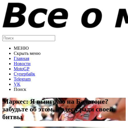
МЕНЮ
Скрыть меню
Главная
Новости
MotoGP
Супербайк
Telegram
VK
Поиск
Маркес: Я выиграю на Балатоне?
забудьте об этом, я здесь ради своей
битвы