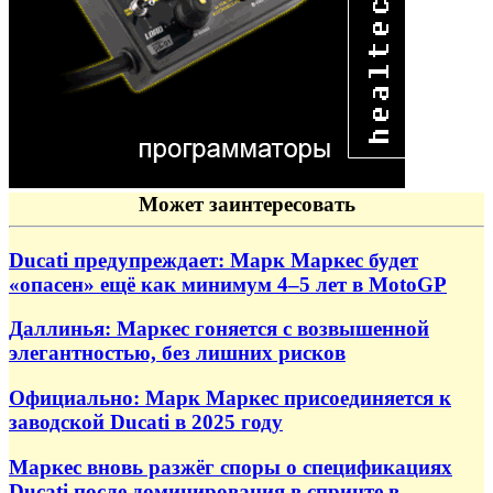
Может заинтересовать
Ducati предупреждает: Марк Маркес будет
«опасен» ещё как минимум 4–5 лет в MotoGP
Даллинья: Маркес гоняется с возвышенной
элегантностью, без лишних рисков
Официально: Марк Маркес присоединяется к
заводской Ducati в 2025 году
Маркес вновь разжёг споры о спецификациях
Ducati после доминирования в спринте в