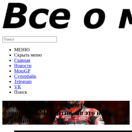
МЕНЮ
Скрыть меню
Главная
Новости
MotoGP
Супербайк
Telegram
VK
Поиск
Маркес: Другие считают меня
фаворитом? Приятно, но это не
реальность