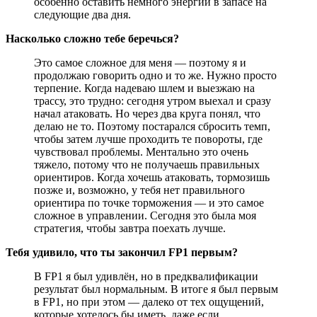
особенно оставить немного энергии в запасе на
следующие два дня.
Насколько сложно тебе беречься?
Это самое сложное для меня — поэтому я и
продолжаю говорить одно и то же. Нужно просто
терпение. Когда надеваю шлем и выезжаю на
трассу, это трудно: сегодня утром выехал и сразу
начал атаковать. Но через два круга понял, что
делаю не то. Поэтому постарался сбросить темп,
чтобы затем лучше проходить те повороты, где
чувствовал проблемы. Ментально это очень
тяжело, потому что не получаешь правильных
ориентиров. Когда хочешь атаковать, тормозишь
позже и, возможно, у тебя нет правильного
ориентира по точке торможения — и это самое
сложное в управлении. Сегодня это была моя
стратегия, чтобы завтра поехать лучше.
Тебя удивило, что ты закончил FP1 первым?
В FP1 я был удивлён, но в предквалификации
результат был нормальным. В итоге я был первым
в FP1, но при этом — далеко от тех ощущений,
которые хотелось бы иметь, даже если