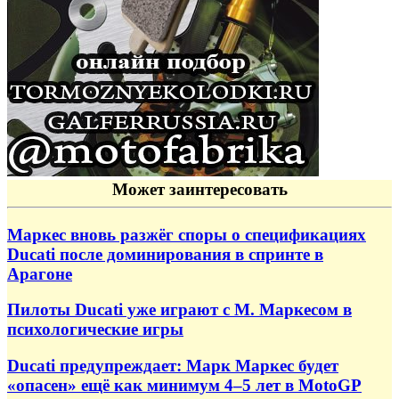
Может заинтересовать
Маркес вновь разжёг споры о спецификациях
Ducati после доминирования в спринте в
Арагоне
Пилоты Ducati уже играют с М. Маркесом в
психологические игры
Ducati предупреждает: Марк Маркес будет
«опасен» ещё как минимум 4–5 лет в MotoGP