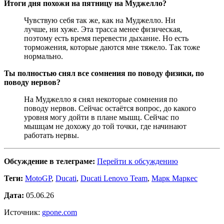
Итоги дня похожи на пятницу на Муджелло?
Чувствую себя так же, как на Муджелло. Ни
лучше, ни хуже. Эта трасса менее физическая,
поэтому есть время перевести дыхание. Но есть
торможения, которые даются мне тяжело. Так тоже
нормально.
Ты полностью снял все сомнения по поводу физики, по
поводу нервов?
На Муджелло я снял некоторые сомнения по
поводу нервов. Сейчас остаётся вопрос, до какого
уровня могу дойти в плане мышц. Сейчас по
мышцам не дохожу до той точки, где начинают
работать нервы.
Обсуждение в телеграме:
Перейти к обсуждению
Теги:
MotoGP
,
Ducati
,
Ducati Lenovo Team
,
Марк Маркес
Дата:
05.06.26
Источник:
gpone.com