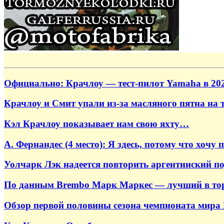
Официально: Крачлоу — тест-пилот Yamaha в 202
Крачлоу и Смит упали из-за масляного пятна на тр
Кэл Крачлоу показывает нам свою яхту…
А. Фернандес (4 место): Я здесь, потому что хочу 
Уолчарк Лэк надеется повторить аргентинский п
По данным Brembo Марк Маркес — лучший в т
Обзор первой половины сезона чемпионата мира