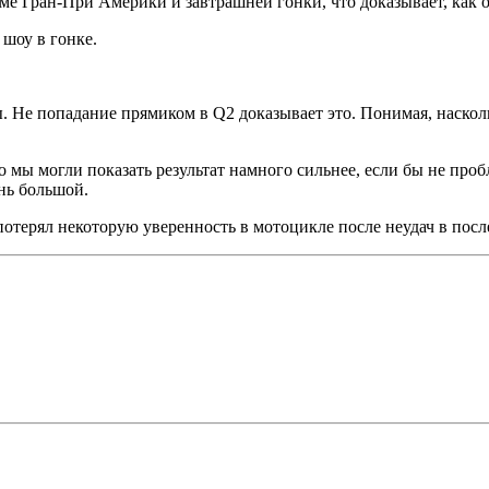
оме Гран-При Америки и завтрашней гонки, что доказывает, как о
 шоу в гонке.
. Не попадание прямиком в Q2 доказывает это. Понимая, наскольк
о мы могли показать результат намного сильнее, если бы не про
ень большой.
я потерял некоторую уверенность в мотоцикле после неудач в пос