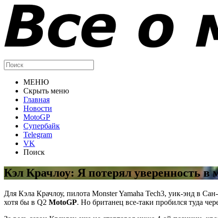
МЕНЮ
Скрыть меню
Главная
Новости
MotoGP
Супербайк
Telegram
VK
Поиск
Кэл Крачлоу: Я потерял уверенность в 
Для Кэла Крачлоу, пилота Monster Yamaha Tech3, уик-энд в Са
хотя бы в Q2
MotoGP
.
Но британец все-таки пробился туда чере