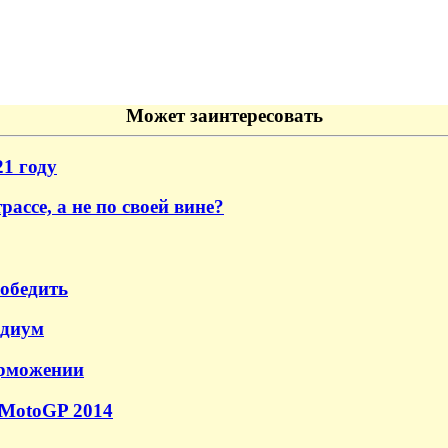
Может заинтересовать
1 году
ассе, а не по своей вине?
победить
одиум
орможении
 MotoGP 2014