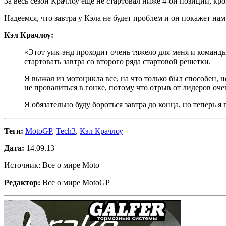
За весь сезон Крачлоу еще не стартовал ниже 4-ой позиции, кр
Надеемся, что завтра у Кэла не будет проблем и он покажет нам
Кэл Крачлоу:
«Этот уик-энд проходит очень тяжело для меня и команды
стартовать завтра со второго ряда стартовой решетки.
Я выжал из мотоцикла все, на что только был способен, н
не провалиться в гонке, потому что отрыв от лидеров оч
Я обязательно буду бороться завтра до конца, но теперь 
Теги:
MotoGP
,
Tech3
,
Кэл Крачлоу
Дата:
14.09.13
Источник: Все о мире Moto
Редактор:
Все о мире MotoGP