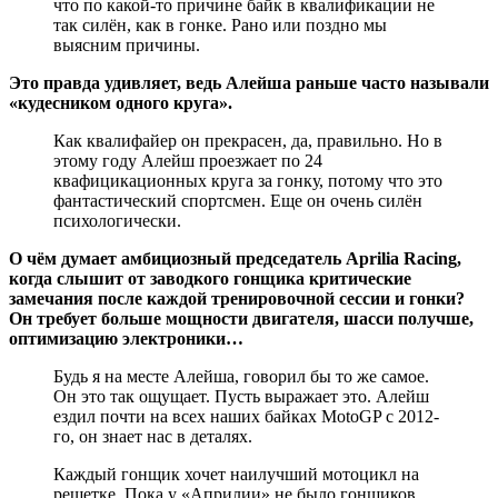
что по какой-то причине байк в квалификации не
так силён, как в гонке. Рано или поздно мы
выясним причины.
Это правда удивляет, ведь Алейша раньше часто называли
«кудесником одного круга».
Как квалифайер он прекрасен, да, правильно. Но в
этому году Алейш проезжает по 24
квафицикационных круга за гонку, потому что это
фантастический спортсмен. Еще он очень силён
психологически.
О чём думает амбициозный председатель Aprilia Racing,
когда слышит от заводкого гонщика критические
замечания после каждой тренировочной сессии и гонки?
Он требует больше мощности двигателя, шасси получше,
оптимизацию электроники…
Будь я на месте Алейша, говорил бы то же самое.
Он это так ощущает. Пусть выражает это. Алейш
ездил почти на всех наших байках MotoGP с 2012-
го, он знает нас в деталях.
Каждый гонщик хочет наилучший мотоцикл на
решетке. Пока у «Априлии» не было гонщиков