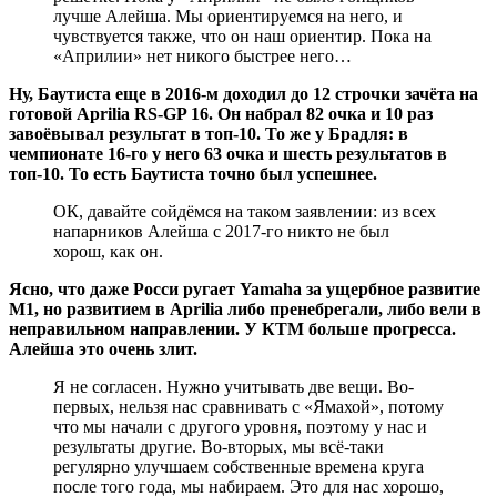
лучше Алейша. Мы ориентируемся на него, и
чувствуется также, что он наш ориентир. Пока на
«Априлии» нет никого быстрее него…
Ну, Баутиста еще в 2016-м доходил до 12 строчки зачёта на
готовой Aprilia RS-GP 16. Он набрал 82 очка и 10 раз
завоёвывал результат в топ-10. То же у Брадля: в
чемпионате 16-го у него 63 очка и шесть результатов в
топ-10. То есть Баутиста точно был успешнее.
ОК, давайте сойдёмся на таком заявлении: из всех
напарников Алейша с 2017-го никто не был
хорош, как он.
Ясно, что даже Росси ругает Yamaha за ущербное развитие
М1, но развитием в Aprilia либо пренебрегали, либо вели в
неправильном направлении. У КТМ больше прогресса.
Алейша это очень злит.
Я не согласен. Нужно учитывать две вещи. Во-
первых, нельзя нас сравнивать с «Ямахой», потому
что мы начали с другого уровня, поэтому у нас и
результаты другие. Во-вторых, мы всё-таки
регулярно улучшаем собственные времена круга
после того года, мы набираем. Это для нас хорошо,