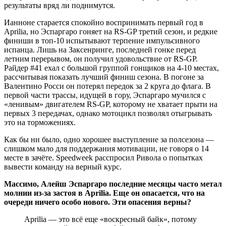
результаты вряд ли поднимутся.
Ианноне старается спокойно воспринимать первый год в
Aprilia, но Эспаргаро гоняет на RS-GP третий сезон, и редкие
финиши в топ-10 испытывают терпение импульсивного
испанца. Лишь на Заксенринге, последней гонке перед
летним перерывом, он получил удовольствие от RS-GP.
Райдер #41 ехал с большой группой гонщиков на 4-10 местах,
рассчитывая показать лучший финиш сезона. В погоне за
Валентино Росси он потерял передок за 2 круга до флага. В
первой части трассы, идущей в гору, Эспаргаро мучился с
«ленивым» двигателем RS-GP, которому не хватает прыти на
первых 3 передачах, однако мотоцикл позволял отыгрывать
это на торможениях.
Как бы ни было, одно хорошее выступление за полсезона —
слишком мало для поддержания мотивации, не говоря о 14
месте в зачёте. Speedweek расспросил Ривола о попытках
вывести команду на верный курс.
Массимо, Алейш Эспаргаро последние месяцы часто метал
молнии из-за застоя в Aprilia. Еще он опасается, что на
очереди ничего особо нового. Эти опасения верны?
Aprilia — это всё еще «воскресный байк», потому