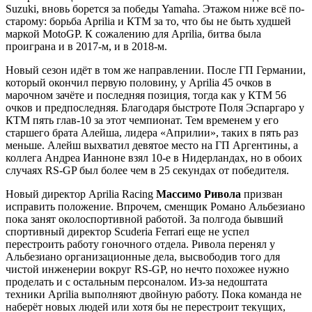
Suzuki, вновь борется за победы Yamaha. Этажом ниже всё по-
старому: борьба Aprilia и КТМ за то, что бы не быть худшей
маркой MotoGP. К сожалению для Aprilia, битва была
проиграна и в 2017-м, и в 2018-м.
Новый сезон идёт в том же направлении. После ГП Германии,
который окончил первую половину, у Aprilia 45 очков в
марочном зачёте и последняя позиция, тогда как у КТМ 56
очков и предпоследняя. Благодаря быстроте Поля Эспаргаро у
КТМ пять глав-10 за этот чемпионат. Тем временем у его
старшего брата Алейша, лидера «Априлии», таких в пять раз
меньше. Алейш выхватил девятое место на ГП Аргентины, а
коллега Андреа Ианноне взял 10-е в Нидерландах, но в обоих
случаях RS-GP был более чем в 25 секундах от победителя.
Новый директор Aprilia Racing
Массимо Ривола
призван
исправить положение. Впрочем, сменщик Романо Альбезиано
пока занят околоспортивной работой. За полгода бывший
спортивный директор Scuderia Ferrari еще не успел
перестроить работу гоночного отдела. Ривола перенял у
Альбезиано организационные дела, высвободив того для
чистой инженерии вокруг RS-GP, но нечто похожее нужно
проделать и с остальным персоналом. Из-за недоштата
техники Aprilia выполняют двойную работу. Пока команда не
наберёт новых людей или хотя бы не перестроит текущих,