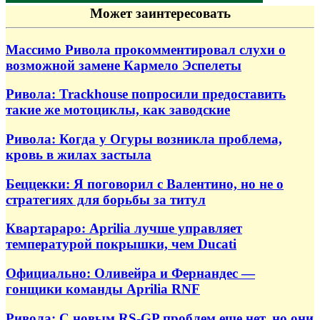
Может заинтересовать
Массимо Ривола прокомментировал слухи о
возможной замене Кармело Эспелеты
Ривола: Trackhouse попросили предоставить
такие же мотоциклы, как заводские
Ривола: Когда у Огуры возникла проблема,
кровь в жилах застыла
Беццекки: Я поговорил с Валентино, но не о
стратегиях для борьбы за титул
Квартараро: Aprilia лучше управляет
температурой покрышки, чем Ducati
Официально: Оливейра и Фернандес —
гонщики команды Aprilia RNF
Ривола: С новым RS-GP проблем еще нет, но они