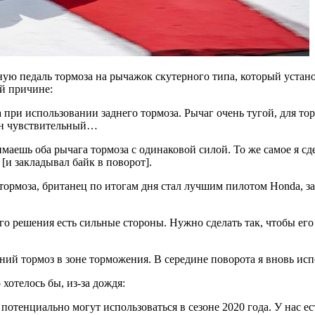
ную педаль тормоза на рычажок скутерного типа, который устан
й причине:
а при использовании заднего тормоза. Рычаг очень тугой, для то
 он чувствительный…
маешь оба рычага тормоза с одинаковой силой. То же самое я сд
[и закладывал байк в поворот].
тормоза, британец по итогам дня стал лучшим пилотом Honda, за
ого решения есть сильные стороны. Нужно сделать так, чтобы его
ний тормоз в зоне торможения. В середине поворота я вновь исп
 хотелось бы, из-за дождя:
отенциально могут использоваться в сезоне 2020 года. У нас ес