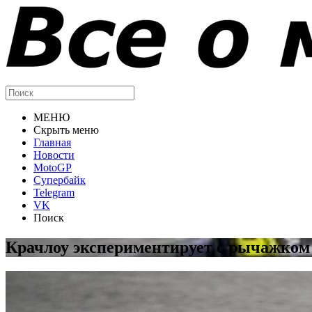
МЕНЮ
Скрыть меню
Главная
Новости
MotoGP
Супербайк
Telegram
VK
Поиск
Крачлоу экспериментирует с рычажком 