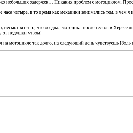
олько небольших задержек… Никаких проблем с мотоциклом. Прос
е часа четыре, в то время как механики занимались тем, в чем я
о, несмотря на то, что оседлал мотоцикл после тестов в Хересе 
у от подушки утром!
нял на мотоцикле так долго, на следующий день чувствуешь [боль