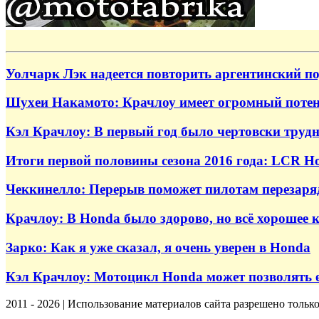
Уолчарк Лэк надеется повторить аргентинский п
Шухеи Накамото: Крачлоу имеет огромный поте
Кэл Крачлоу: В первый год было чертовски трудн
Итоги первой половины сезона 2016 года: LCR H
Чеккинелло: Перерыв поможет пилотам перезаря
Крачлоу: В Honda было здорово, но всё хорошее 
Зарко: Как я уже сказал, я очень уверен в Honda
Кэл Крачлоу: Мотоцикл Honda может позволять 
2011 - 2026 | Использование материалов сайта разрешено тольк