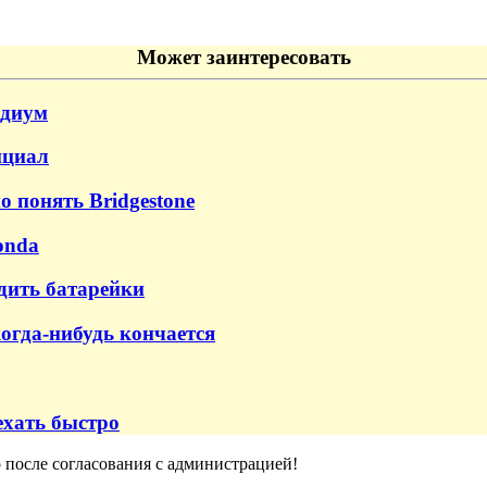
Может заинтересовать
одиум
нциал
о понять Bridgestone
onda
дить батарейки
когда-нибудь кончается
ехать быстро
о после согласования с администрацией!