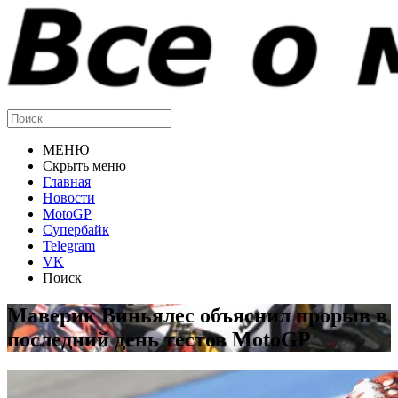
МЕНЮ
Скрыть меню
Главная
Новости
MotoGP
Супербайк
Telegram
VK
Поиск
Маверик Виньялес объяснил прорыв в
последний день тестов MotoGP