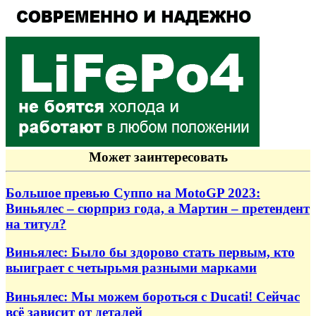
Может заинтересовать
Большое превью Суппо на MotoGP 2023:
Виньялес – сюрприз года, а Мартин – претендент
на титул?
Виньялес: Было бы здорово стать первым, кто
выиграет с четырьмя разными марками
Виньялес: Мы можем бороться с Ducati! Сейчас
всё зависит от деталей