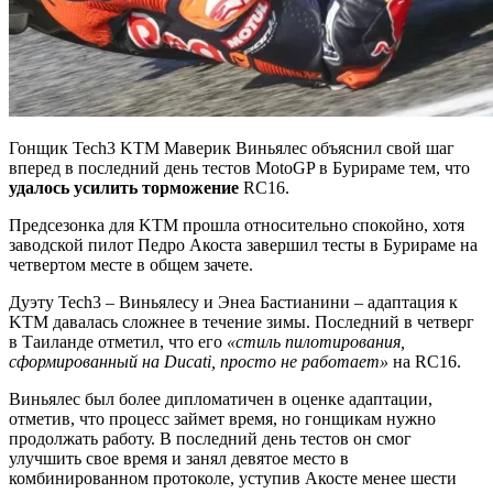
Гонщик Tech3 KTM Маверик Виньялес объяснил свой шаг
вперед в последний день тестов MotoGP в Бурираме тем, что
удалось усилить торможение
RC16.
Предсезонка для KTM прошла относительно спокойно, хотя
заводской пилот Педро Акоста завершил тесты в Бурираме на
четвертом месте в общем зачете.
Дуэту Tech3 – Виньялесу и Энеа Бастианини – адаптация к
KTM давалась сложнее в течение зимы. Последний в четверг
в Таиланде отметил, что его
«стиль пилотирования,
сформированный на Ducati, просто не работает»
на RC16.
Виньялес был более дипломатичен в оценке адаптации,
отметив, что процесс займет время, но гонщикам нужно
продолжать работу. В последний день тестов он смог
улучшить свое время и занял девятое место в
комбинированном протоколе, уступив Акосте менее шести