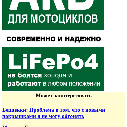
Может заинтересовать
Беццекки: Проблема в том, что с новыми
покрышками я не могу обгонять