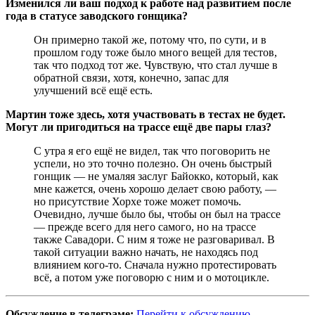
Изменился ли ваш подход к работе над развитием после
года в статусе заводского гонщика?
Он примерно такой же, потому что, по сути, и в
прошлом году тоже было много вещей для тестов,
так что подход тот же. Чувствую, что стал лучше в
обратной связи, хотя, конечно, запас для
улучшений всё ещё есть.
Мартин тоже здесь, хотя участвовать в тестах не будет.
Могут ли пригодиться на трассе ещё две пары глаз?
С утра я его ещё не видел, так что поговорить не
успели, но это точно полезно. Он очень быстрый
гонщик — не умаляя заслуг Байокко, который, как
мне кажется, очень хорошо делает свою работу, —
но присутствие Хорхе тоже может помочь.
Очевидно, лучше было бы, чтобы он был на трассе
— прежде всего для него самого, но на трассе
также Савадори. С ним я тоже не разговаривал. В
такой ситуации важно начать, не находясь под
влиянием кого-то. Сначала нужно протестировать
всё, а потом уже поговорю с ним и о мотоцикле.
Обсуждение в телеграме:
Перейти к обсуждению