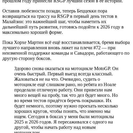
прошлом году принесли RSGP лучший сезон в её истории.
Оставив любезности позади, теперь Беццекки пора
возвращаться на трассу на RSGP в первый день тестов в
Малайзии: это важнейший шаг, чтобы наметить их
дальнейший путь развития, готовясь подойти к 2026 году в
максимально хорошей форме.
Пока Хорхе Мартин всё ещё восстанавливается, бремя выбора
лучшего направления вновь ляжет на плечи #72 — при
неизменной поддержке команды и Савадори, работающего по
другую сторону боксов.
Здорово снова оказаться на мотоцикле MotoGP. Он
очень быстрый. Первый выезд всегда классный.
Жаловаться не на что. Очевидно, судить о
мотоцикле ещё слишком рано, но ребята из Ноале
проделали отличную работу. Они привезли нам
много вещей на пробу, так что дел будет много. Но
во время тестов придётся беречь покрышки. Их
будет немного, поэтому нужно проехать несколько
хороших кругов, чтобы понять, что именно мы
ищем. Сегодня в боксах у меня были мотоциклы
2025 и 2026 годов. Я пересаживался с одного на
другой, чтобы начать работу над новым
мотоциклом.