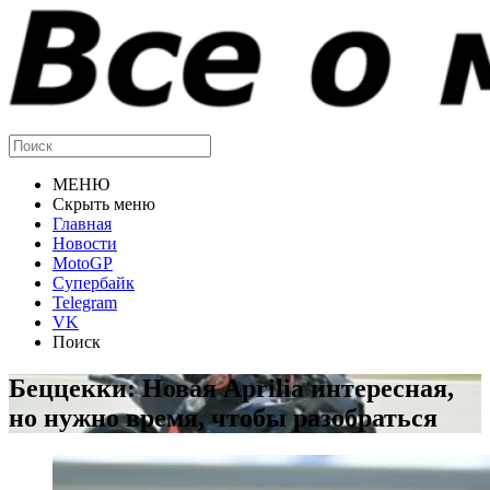
МЕНЮ
Скрыть меню
Главная
Новости
MotoGP
Супербайк
Telegram
VK
Поиск
Беццекки: Новая Aprilia интересная,
но нужно время, чтобы разобраться