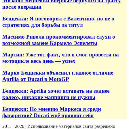
Мизано: Беццекки впервые вернулся на трассу
после операции
Беццекки: Я поговорил с Валентино, но не о
стратегиях для борьбы за титул
Массимо Ривола прокомментировал слухи о
возможной замене Кармело Эспелеты
Мартин: Уже тот факт, что я смог провести на
мотоцикле весь день — успех
Марко Беццекки объяснил главное отличие
Aprilia от Ducati в MotoGP
Беццекки: Aprilia хочет вставать на заднее
колесо, никакие маппинги не нужны
Беццекки: По мнению Маркеса я среди
фаворитов? Ducati ещё проявят себя
2011 - 2026 | Использование материалов сайта разрешено