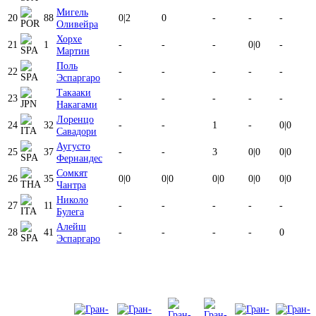
Мигель
20
88
0
|
2
0
-
-
-
Оливейра
Хорхе
21
1
-
-
-
0
|
0
-
Мартин
Поль
22
-
-
-
-
-
Эспаргаро
Такааки
23
-
-
-
-
-
Накагами
Лоренцо
24
32
-
-
1
-
0
|
0
Савадори
Аугусто
25
37
-
-
3
0
|
0
0
|
0
Фернандес
Сомкят
26
35
0
|
0
0
|
0
0
|
0
0
|
0
0
|
0
Чантра
Николо
27
11
-
-
-
-
-
Булега
Алейш
28
41
-
-
-
-
0
Эспаргаро