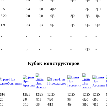
0
|
5
3
|
4
6
|
0
4
|
18
-
8
|
7
3
|
11
5
|
20
0
|
0
0
|
0
0
|
5
3
|
0
2
|
3
1
|
4
1
|
9
0
|
3
0
|
3
0
|
2
5
|
8
0
|
6
0
|
0
-
-
-
-
-
-
-
-
3
-
-
-
0
|
0
-
Кубок конструкторов
2
|
16
12
|
25
12
|
25
12
|
25
12
|
25
12
|
25
12
|
25
25
2
|
8
4
|
11
7
|
20
9
|
7
6
|
20
6
|
16
10
5
|
13
6
|
8
4
|
13
4
|
9
9
|
16
7
|
13