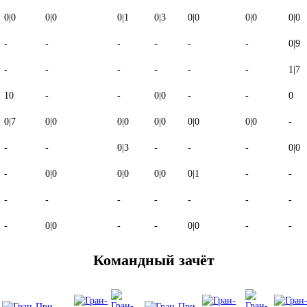
0
|
0
0
|
0
0
|
1
0
|
3
0
|
0
0
|
0
0
|
0
-
-
-
-
-
-
0
|
9
-
-
-
-
-
-
1
|
7
10
-
-
0
|
0
-
-
0
0
|
7
0
|
0
0
|
0
0
|
0
0
|
0
0
|
0
-
-
-
0
|
3
-
-
-
0
|
0
-
0
|
0
0
|
0
0
|
0
0
|
1
-
-
-
-
-
-
-
-
-
-
0
|
0
-
-
0
|
0
-
-
Командный зачёт