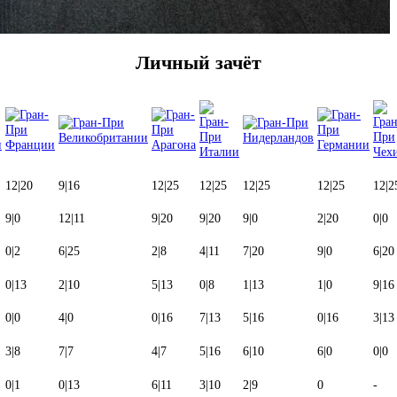
Личный зачёт
12
|
20
9
|
16
12
|
25
12
|
25
12
|
25
12
|
25
12
|
2
9
|
0
12
|
11
9
|
20
9
|
20
9
|
0
2
|
20
0
|
0
0
|
2
6
|
25
2
|
8
4
|
11
7
|
20
9
|
0
6
|
20
0
|
13
2
|
10
5
|
13
0
|
8
1
|
13
1
|
0
9
|
16
0
|
0
4
|
0
0
|
16
7
|
13
5
|
16
0
|
16
3
|
13
3
|
8
7
|
7
4
|
7
5
|
16
6
|
10
6
|
0
0
|
0
0
|
1
0
|
13
6
|
11
3
|
10
2
|
9
0
-