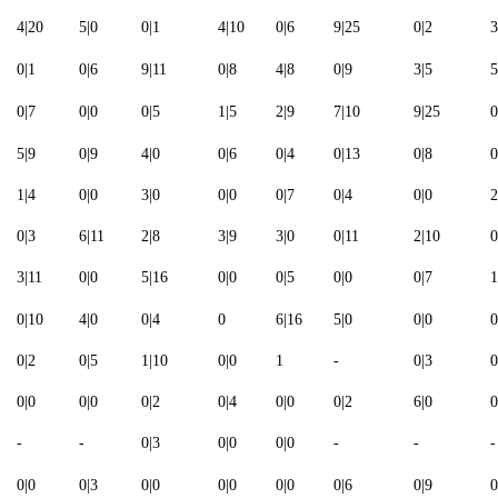
4
|
20
5
|
0
0
|
1
4
|
10
0
|
6
9
|
25
0
|
2
3
0
|
1
0
|
6
9
|
11
0
|
8
4
|
8
0
|
9
3
|
5
5
0
|
7
0
|
0
0
|
5
1
|
5
2
|
9
7
|
10
9
|
25
0
5
|
9
0
|
9
4
|
0
0
|
6
0
|
4
0
|
13
0
|
8
0
1
|
4
0
|
0
3
|
0
0
|
0
0
|
7
0
|
4
0
|
0
2
0
|
3
6
|
11
2
|
8
3
|
9
3
|
0
0
|
11
2
|
10
0
3
|
11
0
|
0
5
|
16
0
|
0
0
|
5
0
|
0
0
|
7
1
0
|
10
4
|
0
0
|
4
0
6
|
16
5
|
0
0
|
0
0
0
|
2
0
|
5
1
|
10
0
|
0
1
-
0
|
3
0
0
|
0
0
|
0
0
|
2
0
|
4
0
|
0
0
|
2
6
|
0
0
-
-
0
|
3
0
|
0
0
|
0
-
-
-
0
|
0
0
|
3
0
|
0
0
|
0
0
|
0
0
|
6
0
|
9
0