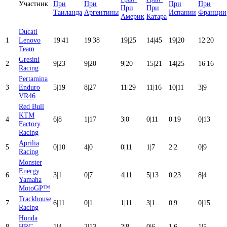
Участник
Ducati
1
Lenovo
19
|
41
19
|
38
19
|
25
14
|
45
19
|
20
12
|
20
Team
Gresini
2
9
|
23
9
|
20
9
|
20
15
|
21
14
|
25
16
|
16
Racing
Pertamina
3
Enduro
5
|
19
8
|
27
11
|
29
11
|
16
10
|
11
3
|
9
VR46
Red Bull
KTM
4
6
|
8
1
|
17
3
|
0
0
|
11
0
|
19
0
|
13
Factory
Racing
Aprilia
5
0
|
10
4
|
0
0
|
11
1
|
7
2
|
2
0
|
9
Racing
Monster
Energy
6
3
|
1
0
|
7
4
|
11
5
|
13
0
|
23
8
|
4
Yamaha
MotoGP™
Trackhouse
7
6
|
11
0
|
1
1
|
11
3
|
1
0
|
9
0
|
15
Racing
Honda
8
HRC
1
|
4
2
|
13
2
|
8
0
|
6
1
|
6
1
|
5