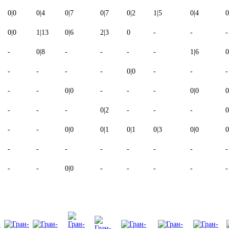
0
|
0
0
|
4
0
|
7
0
|
7
0
|
2
1
|
5
0
|
4
0
0
|
0
1
|
13
0
|
6
2
|
3
0
-
-
-
-
0
|
8
-
-
-
-
1
|
6
0
-
-
-
-
0
|
0
-
-
-
-
-
0
|
0
-
-
-
0
|
0
0
-
-
-
0
|
2
-
-
-
0
-
-
0
|
0
0
|
1
0
|
1
0
|
3
0
|
0
0
-
-
-
-
-
-
-
-
-
-
0
|
0
-
-
-
-
-