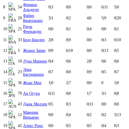
Фермин
8
54
0
|
3
0
|
0
0
|
0
6
|
11
5
|
0
Альдегер
Фабио
9
20
3
|
1
0
|
2
4
|
6
5
|
9
0
|
20
Квартараро
Рауль
10
25
0
|
0
0
|
1
0
|
4
0
|
0
0
|
1
Фернандес
11
33
Брэд Биндер
2
|
8
0
|
9
0
|
0
0
|
3
0
|
10
12
5
Жоанн Зарко
0
|
9
6
|
10
0
|
0
0
|
13
0
|
5
13
10
Лука Марини
0
|
4
0
|
6
2
|
8
0
|
6
0
|
6
Энеа
14
23
0
|
7
0
|
0
0
|
9
0
|
5
0
|
7
Бастианини
15
36
Жоан Мир
1
|
0
2
|
7
0
|
0
0
1
|
0
16
79
Аи Огура
6
|
11
0
|
0
1
|
7
3
|
1
0
|
8
17
43
Джек Миллер
0
|
5
0
|
3
0
|
11
0
|
0
0
|
0
Маверик
18
12
0
|
0
0
|
4
0
|
2
0
|
2
3
|
13
Виньялес
19
42
Алекс Ринс
0
|
0
0
|
5
0
|
5
0
|
4
0
|
3