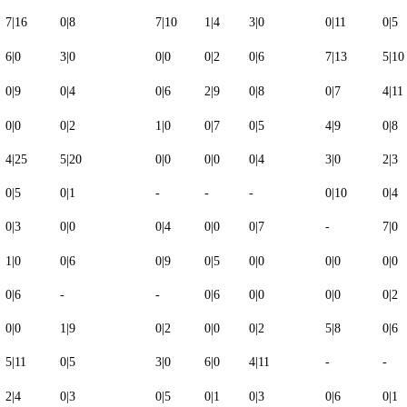
7
|
16
0
|
8
7
|
10
1
|
4
3
|
0
0
|
11
0
|
5
6
|
0
3
|
0
0
|
0
0
|
2
0
|
6
7
|
13
5
|
10
0
|
9
0
|
4
0
|
6
2
|
9
0
|
8
0
|
7
4
|
11
0
|
0
0
|
2
1
|
0
0
|
7
0
|
5
4
|
9
0
|
8
4
|
25
5
|
20
0
|
0
0
|
0
0
|
4
3
|
0
2
|
3
0
|
5
0
|
1
-
-
-
0
|
10
0
|
4
0
|
3
0
|
0
0
|
4
0
|
0
0
|
7
-
7
|
0
1
|
0
0
|
6
0
|
9
0
|
5
0
|
0
0
|
0
0
|
0
0
|
6
-
-
0
|
6
0
|
0
0
|
0
0
|
2
0
|
0
1
|
9
0
|
2
0
|
0
0
|
2
5
|
8
0
|
6
5
|
11
0
|
5
3
|
0
6
|
0
4
|
11
-
-
2
|
4
0
|
3
0
|
5
0
|
1
0
|
3
0
|
6
0
|
1