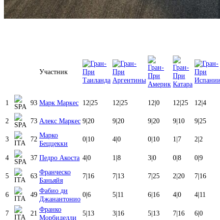
Участник
1
93
Марк Маркес
12
|
25
12
|
25
12
|
0
12
|
25
12
|
4
2
73
Алекс Маркес
9
|
20
9
|
20
9
|
20
9
|
10
9
|
25
Марко
3
72
0
|
10
4
|
0
0
|
10
1
|
7
2
|
2
Беццекки
4
37
Педро Акоста
4
|
0
1
|
8
3
|
0
0
|
8
0
|
9
Франческо
5
63
7
|
16
7
|
13
7
|
25
2
|
20
7
|
16
Баньяйя
Фабио ди
6
49
0
|
6
5
|
11
6
|
16
4
|
0
4
|
11
Джанантонио
Франко
7
21
5
|
13
3
|
16
5
|
13
7
|
16
6
|
0
Морбиделли