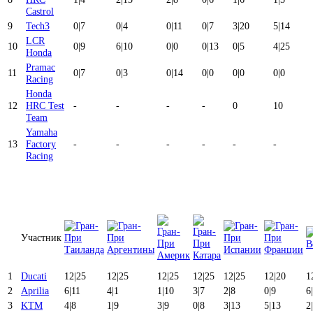
Castrol
9
Tech3
0
|
7
0
|
4
0
|
11
0
|
7
3
|
20
5
|
14
LCR
10
0
|
9
6
|
10
0
|
0
0
|
13
0
|
5
4
|
25
Honda
Pramac
11
0
|
7
0
|
3
0
|
14
0
|
0
0
|
0
0
|
0
Racing
Honda
12
HRC Test
-
-
-
-
0
10
Team
Yamaha
13
Factory
-
-
-
-
-
-
Racing
Участник
1
Ducati
12
|
25
12
|
25
12
|
25
12
|
25
12
|
25
12
|
20
1
2
Aprilia
6
|
11
4
|
1
1
|
10
3
|
7
2
|
8
0
|
9
6
|
3
KTM
4
|
8
1
|
9
3
|
9
0
|
8
3
|
13
5
|
13
2
|