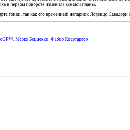
бка в первом повороте изменила все мои планы.
рте гонки, так как его временный напарник Лоренцо Савадори сн
otoGP™
,
Марко Беццекки
,
Фабио Квартараро