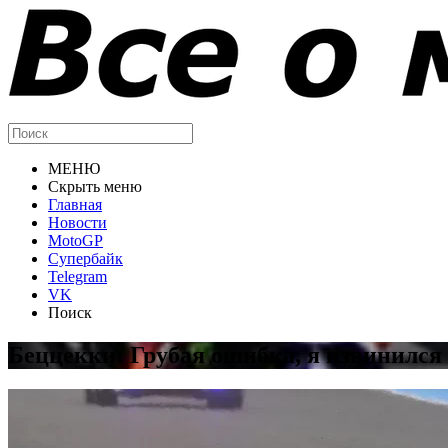
МЕНЮ
Скрыть меню
Главная
Новости
MotoGP
Супербайк
Telegram
VK
Поиск
Беццекки: Грубая ошибка, я извинился