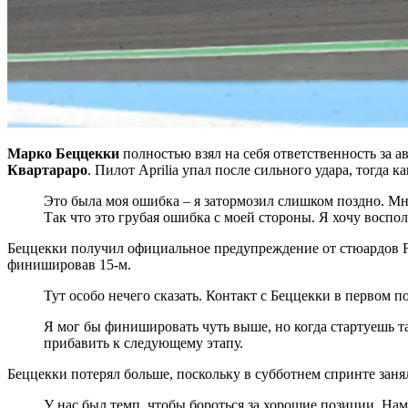
Марко Беццекки
полностью взял на себя ответственность за 
Квартараро
. Пилот Aprilia упал после сильного удара, тогда к
Это была моя ошибка – я затормозил слишком поздно. Мн
Так что это грубая ошибка с моей стороны. Я хочу воспо
Беццекки получил официальное предупреждение от стюардов FIM
финишировав 15-м.
Тут особо нечего сказать. Контакт с Беццекки в первом п
Я мог бы финишировать чуть выше, но когда стартуешь 
прибавить к следующему этапу.
Беццекки потерял больше, поскольку в субботнем спринте занял
У нас был темп, чтобы бороться за хорошие позиции. Нам