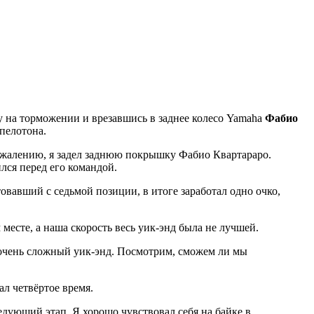
у на торможении и врезавшись в заднее колесо Yamaha
Фабио
 пелотона.
сожалению, я задел заднюю покрышку Фабио Квартараро.
лся перед его командой.
овавший с седьмой позиции, в итоге заработал одно очко,
месте, а наша скорость весь уик-энд была не лучшей.
 очень сложный уик-энд. Посмотрим, сможем ли мы
ал четвёртое время.
едующий этап. Я хорошо чувствовал себя на байке в