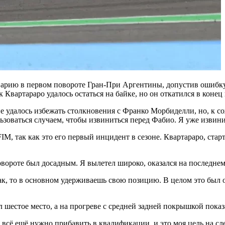
аварию в первом повороте Гран-При Аргентины, допустив ошибк
ак Квартараро удалось остаться на байке, но он откатился в конец
е удалось избежать столкновения с Франко Морбиделли, но, к 
льзоваться случаем, чтобы извиниться перед Фабио. Я уже извини
, так как это его первый инцидент в сезоне. Квартараро, старт
овороте был досадным. Я вылетел широко, оказался на последнем 
так, то в основном удерживаешь свою позицию. В целом это был
 шестое место, а на прогреве с средней задней покрышкой показ
 всё ещё нужно прибавить в квалификации, и это моя цель на сл