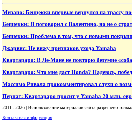
Мизано: Беццекки впервые вернулся на трассу по
Беццекки: Я поговорил с Валентино, но не о стра
Беццекки: Проблема в том, что с новыми покрыш
Джарвис: Не вижу признаков ухода Yamaha
Квартараро: В Ле-Мане не повторю безумие «собак
Квартараро: Что мне даст Honda? Надеюсь, поб
Массимо Ривола прокомментировал слухи о возм
Пернат: Квартараро просит у Yamaha 20 млн. евр
2011 - 2026 | Использование материалов сайта разрешено тольк
Контактная информация