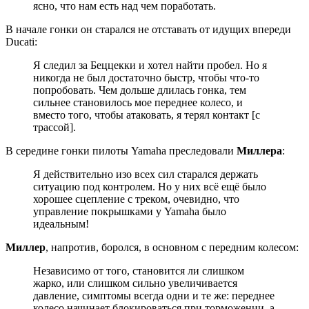
ясно, что нам есть над чем поработать.
В начале гонки он старался не отставать от идущих впереди
Ducati:
Я следил за Беццекки и хотел найти пробел. Но я
никогда не был достаточно быстр, чтобы что-то
попробовать. Чем дольше длилась гонка, тем
сильнее становилось мое переднее колесо, и
вместо того, чтобы атаковать, я терял контакт [с
трассой].
В середине гонки пилоты Yamaha преследовали
Миллера
:
Я действительно изо всех сил старался держать
ситуацию под контролем. Но у них всё ещё было
хорошее сцепление с треком, очевидно, что
управление покрышками у Yamaha было
идеальным!
Миллер
, напротив, боролся, в основном с передним колесом:
Независимо от того, становится ли слишком
жарко, или слишком сильно увеличивается
давление, симптомы всегда одни и те же: переднее
колесо начинает блокироваться при торможении, а