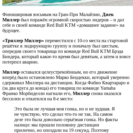
Финишировав восьмым на Гран-При Малайзии,
Джек
Миллер
был поражён огромной скоростью лидеров – и дал
себе и своей команде Red Bull KTM «домашнее задание» на
будущее.
«Триллер Миллер»
переместился с 10-го места на стартовой
решётке в лидирующую группу и поначалу был шестым,
опередив своего товарища по команде Red Bull KTM Брэда
Биндера, который какое-то время был девятым, а затем и вовсе
потерпел аварию.
Миллер
оставался целеустремлённым, но его движение
вперёд было остановлено Марко Беццекки, который уверенно
сдерживал Миллера на дистанции. Когда Фабио Квартараро и
(за два круга до конца) его товарищ по команде Yamaha
Франко Морбиделли нагнали его,
Миллер
снова оказался
бессилен и откатился на 8-е место:
Это была не лучшая моя гонка, но и не худшая. Я
не чувствую, что сделал что-то не так. На самом
деле это была довольно серьёзная гонка. Но факты
налицо: мы прошли половину дистанции
прилично, но опоздали на 19 секунд. Поэтому