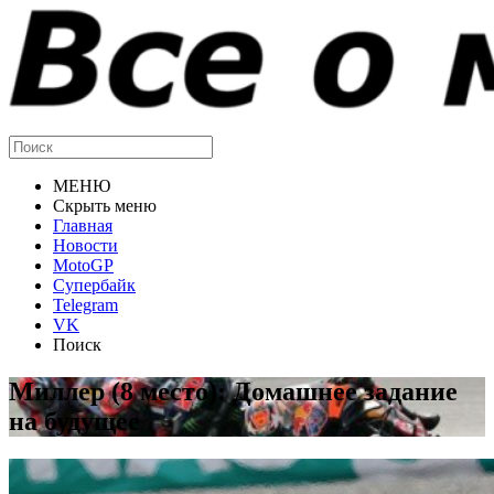
МЕНЮ
Скрыть меню
Главная
Новости
MotoGP
Супербайк
Telegram
VK
Поиск
Миллер (8 место): Домашнее задание
на будущее