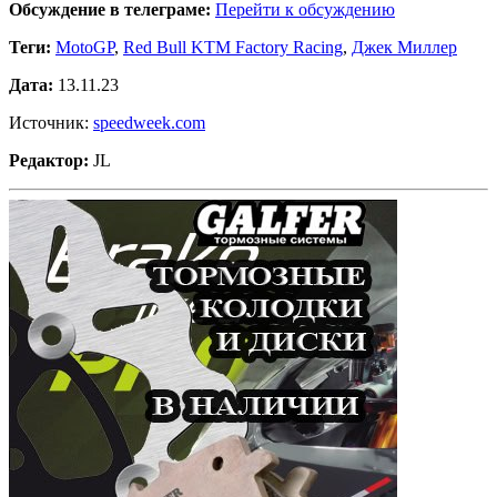
Обсуждение в телеграме:
Перейти к обсуждению
Теги:
MotoGP
,
Red Bull KTM Factory Racing
,
Джек Миллер
Дата:
13.11.23
Источник:
speedweek.com
Редактор:
JL