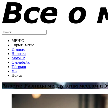
МЕНЮ
Скрыть меню
Главная
Новости
MotoGP
Супербайк
Telegram
VK
Поиск
Акоста: Разница между этим местом и 