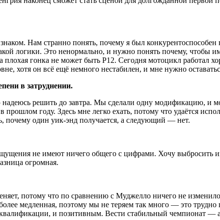
нгрия наконец сможет стать сценой для долгожданной первой поб
 знаком. Нам странно понять, почему я был конкурентоспособен
какой логики. Это ненормально, и нужно понять почему, чтобы им
 плохая гонка не может быть P12. Сегодня мотоцикл работал хо
вне, хотя он всё ещё немного нестабилен, и мне нужно оставать
пени в затруднении.
 надеюсь решить до завтра. Мы сделали одну модификацию, и м
 прошлом году. Здесь мне легко ехать, потому что удаётся испол
ь, почему один уик-энд получается, а следующий — нет.
щущения не имеют ничего общего с цифрами. Хочу выбросить и
разница огромная.
еняет, потому что по сравнению с Муджелло ничего не изменил
а более медленная, поэтому мы не теряем так много — это трудн
в квалификации, и позитивным. Вести стабильный чемпионат — а