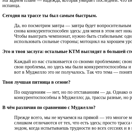
На заднем плане — надежда, которая умирает последней: что Ве
испанца.
Сегодня на трассе ты был самым быстрым.
Да, но посмотрим завтра — завтра будет вопросительным
снова конкурентоспособен здесь: для меня в этом нет ни
Чтобы выиграть чемпионат, нужно быть стабильным: одна
использовать сильные стороны; мотоцикл на хорошем уро
Это и твоя заслуга: остальные KTM выглядят в большей сте
Каждый из нас сталкивается со своими проблемами; свою
свои проблемы, но здесь мы были конкурентоспособны и в
вот в Муджелло это не получалось. Так что тема — понят
Твоя лучшая пятница в сезоне?
По ощущениям — нет, но по отставаниям — да. Однако о
конкурентоспособны в Муджелло; да, трассы разные, но 
В чём различия по сравнению с Муджелло?
Прежде всего, мы не мучаемся на прямой — это многое м
слишком отличаются от тех, что есть здесь; просто трасс
эндом, когда испытываешь трудности во всех сессиях и 