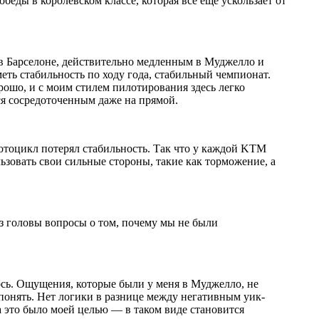
еды в королевском классе, которая всё ещё ускользает от
 в Барселоне, действительно медленным в Муджелло и
еть стабильность по ходу года, стабильный чемпионат.
рошо, и с моим стилем пилотирования здесь легко
ся сосредоточенным даже на прямой.
отоцикл потерял стабильность. Так что у каждой KTM
ьзовать свои сильные стороны, такие как торможение, а
з головы вопросы о том, почему мы не были
ось. Ощущения, которые были у меня в Муджелло, не
о понять. Нет логики в разнице между негативным уик-
 это было моей целью — в таком виде становится