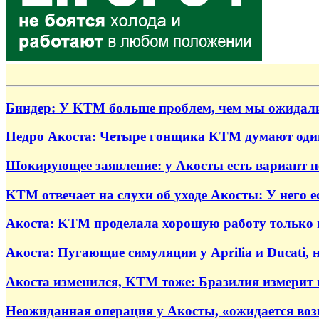
Биндер: У KTM больше проблем, чем мы ожидали
Педро Акоста: Четыре гонщика KTM думают оди
Шокирующее заявление: у Акосты есть вариант пер
KTM отвечает на слухи об уходе Акосты: У него е
Акоста: KTM проделала хорошую работу только в
Акоста: Пугающие симуляции у Aprilia и Ducati, 
Акоста изменился, KTM тоже: Бразилия измерит 
Неожиданная операция у Акосты, «ожидается во