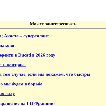
Может заинтересовать
; Акоста – суперталант
наково
ейти в Ducati в 2026 году
сть контракт
 том случае, если мы докажем, что быстры
но мы будем в борьбе
их силу
звращение на ГП Франции»