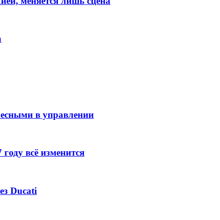
хией, меняется лишь сцена
а
ресными в управлении
 году всё изменится
ез Ducati