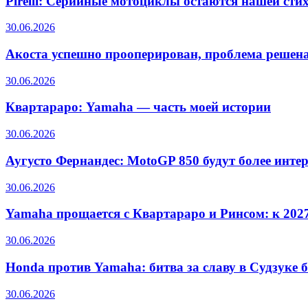
Pirelli: Серийные мотоциклы остаются нашей сти
30.06.2026
Акоста успешно прооперирован, проблема решен
30.06.2026
Квартараро: Yamaha — часть моей истории
30.06.2026
Аугусто Фернандес: MotoGP 850 будут более инте
30.06.2026
Yamaha прощается с Квартараро и Ринсом: к 2027
30.06.2026
Honda против Yamaha: битва за славу в Судзуке б
30.06.2026