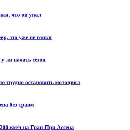
нки, что он упал
р, это уже не гонки
гу ли начать сезон
ло трудно остановить мотоцикл
ена без травм
00 км/ч на Гран-При Ассена