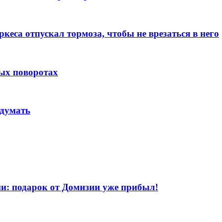
кеса отпускал тормоза, чтобы не врезаться в него
ых поворотах
 думать
и: подарок от Домизии уже прибыл!