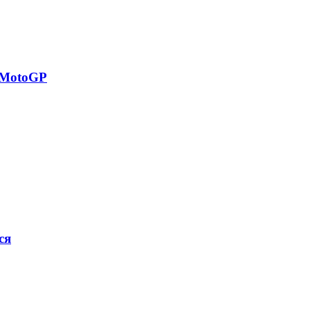
 MotoGP
ся