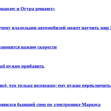
ернандес и Огура решают»
 чему владельцев автомобилей может научить мир
ановятся важнее скорости
cati нужно прибавить
 всё, что только возможно; ему нужно переключить
 появился бывший спец по электронике Маркеса