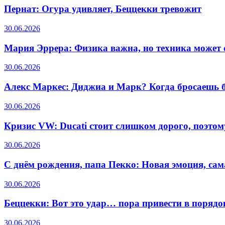
Пернат: Огура удивляет, Беццекки тревожит
30.06.2026
Мария Эррера: Физика важна, но техника может 
30.06.2026
Алекс Маркес: Диджиа и Марк? Когда бросаешь бу
30.06.2026
Кризис VW: Ducati стоит слишком дорого, поэтом
30.06.2026
С днём рождения, папа Пекко: Новая эмоция, са
30.06.2026
Беццекки: Вот это удар… пора привести в порядо
30.06.2026