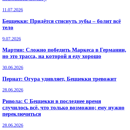
11.07.2026
Беццекки: Придётся стиснуть зубы – болит всё
тело
9.07.2026
Мартин: Сложно победить Маркеса в Германии,
но это трасса, на которой я еду хорошо
30.06.2026
Пернат: Огура удивляет, Беццекки тревожит
28.06.2026
Ривола: С Беццекки в последнее время
случилось всё, что только возможно; ему нужно
переключиться
28.06.2026