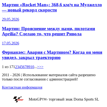
Мартин «Rocket Man»: 368,6 км/ч на Муджелло
— новый рекорд скорости
29.05.2026
Мартин: Прояснение между нами, пилотами
Aprilia? Сделаю то, что решит Ривола
17.05.2026
Фернандес: Авария с Мартином? Когда он меня
увидел, закрыл траекторию
1 из 17
1
2
3
4
5
6
7
8
9
10
...
>>>
2011 - 2026 | Использование материалов сайта разрешено
только после согласования с администрацией!
Контактная информация
MotoGP
- торговый знак Dorna Sports SL
TM