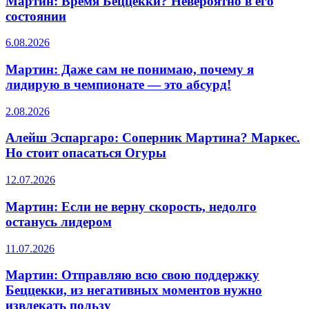
Мартин: Время Беццекки? Невероятно в его
состоянии
6.08.2026
Мартин: Даже сам не понимаю, почему я
лидирую в чемпионате — это абсурд!
2.08.2026
Алейш Эспаргаро: Соперник Мартина? Маркес.
Но стоит опасаться Огуры
12.07.2026
Мартин: Если не верну скорость, недолго
останусь лидером
11.07.2026
Мартин: Отправляю всю свою поддержку
Беццекки, из негативных моментов нужно
извлекать пользу