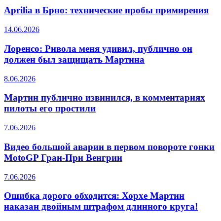
Aprilia в Брно: технические пробы примирения
14.06.2026
Лоренсо: Ривола меня удивил, публично он
должен был защищать Мартина
8.06.2026
Мартин публично извинился, в комментариях
пилоты его простили
7.06.2026
Видео большой аварии в первом повороте гонки
MotoGP Гран-При Венгрии
7.06.2026
Ошибка дорого обходится: Хорхе Мартин
наказан двойным штрафом длинного круга!